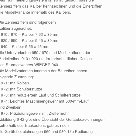
ehnerziffern das Kaliber kennzeichnen und die Einerziffern
ie Modellvariante innerhalb des Kalibers.
Die Zehnerziffern sind folgendem
Kaliber zugeordnet:
• 910 / 970 – Kaliber 7,62 x 39 mm
• 920 / 950 – Kaliber 5,45 x 39 mm
• 940 – Kaliber 5,56 x 45 mm
ie Untervarianten 950 / 970 sind Modifikationen der
odellreihen 910 / 920 nur im fortschrittlichen Design
des Sturmgewehres WIEGER 940.
Die Modellvarianten innerhalb der Baureihen haben
folgende Zuordnung:
• 9×1: mit Kolben
 9×2: mit Schulterstütze
• 9×3: mit reduziertem Lauf und Schulterstütze
• 9×4: Leichtes Maschinengewehr mit 500-mm-Lauf
und Zweibein
 9×5: Präzisionsgewehr mit Zielfernrohr
Abbildung 6-42 gibt eine Übersicht der Gerätebezeichnungen.
Außerhalb des Baukastens gab es noch
die Gerätebezeichnungen 960 und 980. Die Kodierung