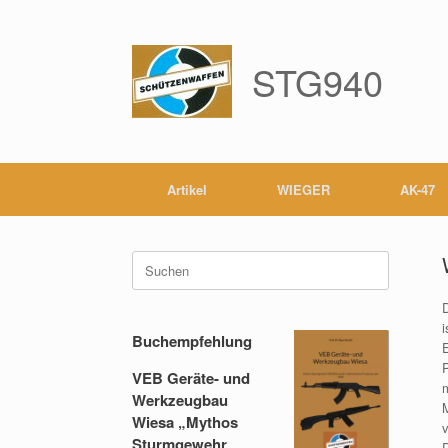
Zum
Inhalt
springen
STG940
Artikel
WIEGER
AK-47
Suche
nach:
Buchempfehlung
P
VEB Geräte- und
Werkzeugbau
Wiesa „Mythos
Sturmgewehr