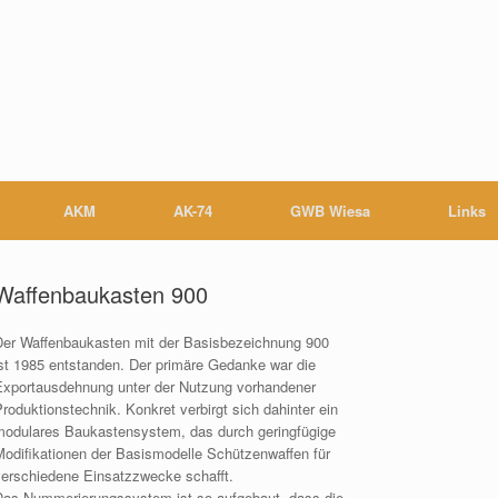
AKM
AK-74
GWB Wiesa
Links
Waffenbaukasten 900
Der Waffenbaukasten mit der Basisbezeichnung 900
ist 1985 entstanden. Der primäre Gedanke war die
Exportausdehnung unter der Nutzung vorhandener
roduktionstechnik. Konkret verbirgt sich dahinter ein
modulares Baukastensystem, das durch geringfügige
Modifikationen der Basismodelle Schützenwaffen für
verschiedene Einsatzzwecke schafft.
Das Nummerierungssystem ist so aufgebaut, dass die