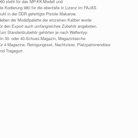
960 steht für das MP-KK-Modell und
die Kodierung 980 für die ebenfalls in Lizenz im FAJAS
Suhl in der DDR gefertigte Pistole Makarow.
Neben der Modellpalette der einzelnen Kaliber wurde
für den Export auch umfangreiches Zubehör angeboten.
Zum Standardzubehör gehörten je nach Waffentyp
ein 30- oder 40-Schuss-Magazin, Magazintasche
für 4 Magazine, Reinigungsset, Nachtvisier, Platzpatronendüse
und Tragegurt.