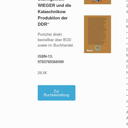
WIEGER und die
Z
Kalaschnikow
d
Produktion der
DDR“
Portofrei direkt
bestellbar über BOD
sowie im Buchhandel.
D
M
ISBN-13:
9783769368499
29,5€
•
Zur
Buchbestellung
•