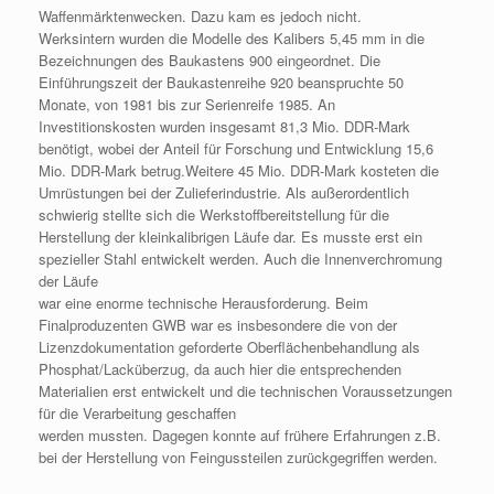
Waffenmärktenwecken. Dazu kam es jedoch nicht.
Werksintern wurden die Modelle des Kalibers 5,45 mm in die
Bezeichnungen des Baukastens 900 eingeordnet. Die
Einführungszeit der Baukastenreihe 920 beanspruchte 50
Monate, von 1981 bis zur Serienreife 1985. An
Investitionskosten wurden insgesamt 81,3 Mio. DDR-Mark
benötigt, wobei der Anteil für Forschung und Entwicklung 15,6
Mio. DDR-Mark betrug.Weitere 45 Mio. DDR-Mark kosteten die
Umrüstungen bei der Zulieferindustrie. Als außerordentlich
schwierig stellte sich die Werkstoffbereitstellung für die
Herstellung der kleinkalibrigen Läufe dar. Es musste erst ein
spezieller Stahl entwickelt werden. Auch die Innenverchromung
der Läufe
war eine enorme technische Herausforderung. Beim
Finalproduzenten GWB war es insbesondere die von der
Lizenzdokumentation geforderte Oberflächenbehandlung als
Phosphat/Lacküberzug, da auch hier die entsprechenden
Materialien erst entwickelt und die technischen Voraussetzungen
für die Verarbeitung geschaffen
werden mussten. Dagegen konnte auf frühere Erfahrungen z.B.
bei der Herstellung von Feingussteilen zurückgegriffen werden.