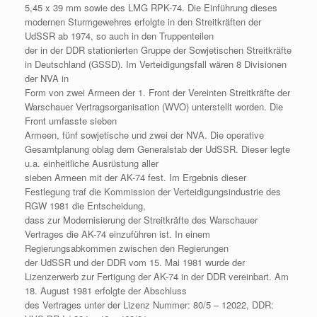
5,45 x 39 mm sowie des LMG RPK-74. Die Einführung dieses
modernen Sturmgewehres erfolgte in den Streitkräften der
UdSSR ab 1974, so auch in den Truppenteilen
der in der DDR stationierten Gruppe der Sowjetischen Streitkräfte
in Deutschland (GSSD). Im Verteidigungsfall wären 8 Divisionen
der NVA in
Form von zwei Armeen der 1. Front der Vereinten Streitkräfte der
Warschauer Vertragsorganisation (WVO) unterstellt worden. Die
Front umfasste sieben
Armeen, fünf sowjetische und zwei der NVA. Die operative
Gesamtplanung oblag dem Generalstab der UdSSR. Dieser legte
u.a. einheitliche Ausrüstung aller
sieben Armeen mit der AK-74 fest. Im Ergebnis dieser
Festlegung traf die Kommission der Verteidigungsindustrie des
RGW 1981 die Entscheidung,
dass zur Modernisierung der Streitkräfte des Warschauer
Vertrages die AK-74 einzuführen ist. In einem
Regierungsabkommen zwischen den Regierungen
der UdSSR und der DDR vom 15. Mai 1981 wurde der
Lizenzerwerb zur Fertigung der AK-74 in der DDR vereinbart. Am
18. August 1981 erfolgte der Abschluss
des Vertrages unter der Lizenz Nummer: 80/5 – 12022, DDR: