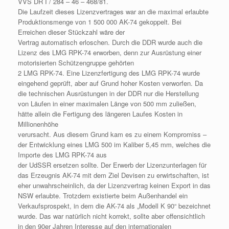
VVS DR I / 284 – 46 – 468/81.
Die Laufzeit dieses Lizenzvertrages war an die maximal erlaubte
Produktionsmenge von 1 500 000 AK-74 gekoppelt. Bei
Erreichen dieser Stückzahl wäre der
Vertrag automatisch erloschen. Durch die DDR wurde auch die
Lizenz des LMG RPK-74 erworben, denn zur Ausrüstung einer
motorisierten Schützengruppe gehörten
2 LMG RPK-74. Eine Lizenzfertigung des LMG RPK-74 wurde
eingehend geprüft, aber auf Grund hoher Kosten verworfen. Da
die technischen Ausrüstungen in der DDR nur die Herstellung
von Läufen in einer maximalen Länge von 500 mm zuließen,
hätte allein die Fertigung des längeren Laufes Kosten in
Millionenhöhe
verursacht. Aus diesem Grund kam es zu einem Kompromiss –
der Entwicklung eines LMG 500 im Kaliber 5,45 mm, welches die
Importe des LMG RPK-74 aus
der UdSSR ersetzen sollte. Der Erwerb der Lizenzunterlagen für
das Erzeugnis AK-74 mit dem Ziel Devisen zu erwirtschaften, ist
eher unwahrscheinlich, da der Lizenzvertrag keinen Export in das
NSW erlaubte. Trotzdem existierte beim Außenhandel ein
Verkaufsprospekt, in dem die AK-74 als „Modell K 90“ bezeichnet
wurde. Das war natürlich nicht korrekt, sollte aber offensichtlich
in den 90er Jahren Interesse auf den internationalen