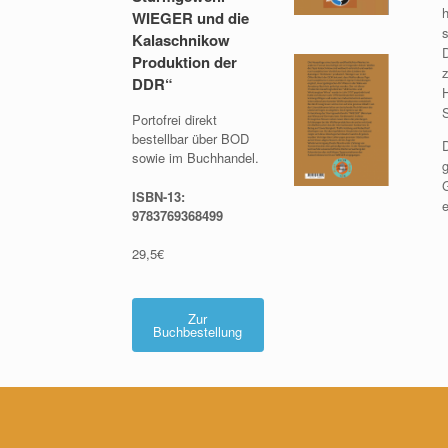
WIEGER und die
Kalaschnikow
Produktion der
DDR“
Portofrei direkt
bestellbar über BOD
sowie im Buchhandel.
ISBN-13:
9783769368499
29,5€
Zur
Buchbestellung