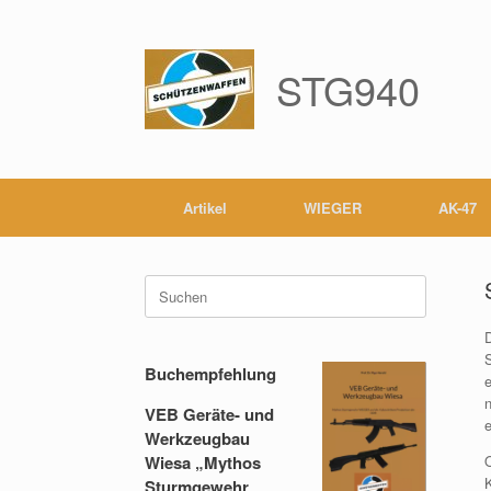
Zum
Inhalt
springen
STG940
Artikel
WIEGER
AK-47
Suche
nach:
Buchempfehlung
e
VEB Geräte- und
e
Werkzeugbau
Wiesa „Mythos
O
Sturmgewehr